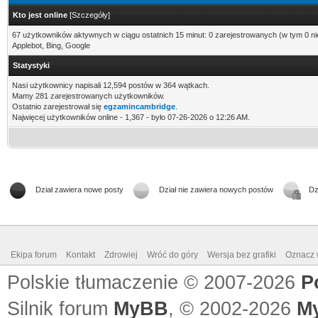
Kto jest online
[
Szczegóły
]
67 użytkowników aktywnych w ciągu ostatnich 15 minut: 0 zarejestrowanych (w tym 0 ni
Applebot, Bing, Google
Statystyki
Nasi użytkownicy napisali 12,594 postów w 364 wątkach.
Mamy 281 zarejestrowanych użytkowników.
Ostatnio zarejestrował się
egzamincambridge
.
Najwięcej użytkowników online - 1,367 - było 07-26-2026 o 12:26 AM.
Dział zawiera nowe posty
Dział nie zawiera nowych postów
Dz
Ekipa forum
Kontakt
Zdrowiej
Wróć do góry
Wersja bez grafiki
Oznacz w
Polskie tłumaczenie © 2007-2026
P
Silnik forum
MyBB
, © 2002-2026
M