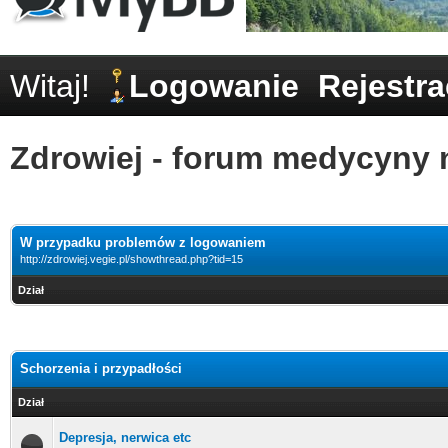
Witaj!
Logowanie
Rejestra
Zdrowiej - forum medycyny n
W przypadku problemów z logowaniem
http://zdrowiej.vegie.pl/showthread.php?tid=15
Dział
Schorzenia i przypadłości
Dział
Depresja, nerwica etc