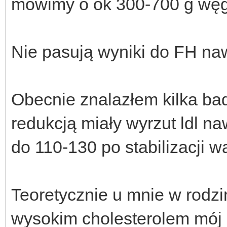
mówimy o ok 300-700 g węgli
Nie pasują wyniki do FH naw
Obecnie znalazłem kilka ba
redukcją miały wyrzut ldl n
do 110-130 po stabilizacji w
Teoretycznie u mnie w rodzin
wysokim cholesterolem mój o