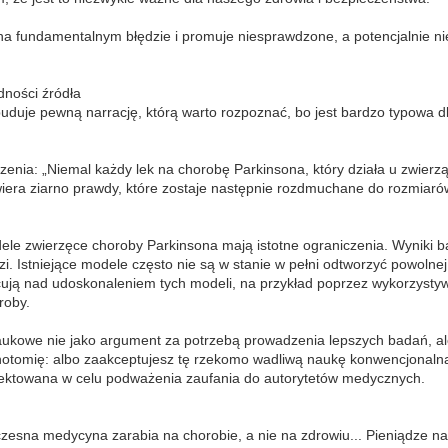
rty na fundamentalnym błędzie i promuje niesprawdzone, a potencjalnie 
dności źródła
uduje pewną narrację, którą warto rozpoznać, bo jest bardzo typowa dla
zenia: „Niemal każdy lek na chorobę Parkinsona, który działa u zwierzą
wiera ziarno prawdy, które zostaje następnie rozdmuchane do rozmiaró
le zwierzęce choroby Parkinsona mają istotne ograniczenia. Wyniki ba
zi. Istniejące modele często nie są w stanie w pełni odtworzyć powolne
ją nad udoskonaleniem tych modeli, na przykład poprzez wykorzystywan
oroby.
aukowe nie jako argument za potrzebą prowadzenia lepszych badań, ale
chotomię: albo zaakceptujesz tę rzekomo wadliwą naukę konwencjonalną,
rojektowana w celu podważenia zaufania do autorytetów medycznych.
ółczesna medycyna zarabia na chorobie, a nie na zdrowiu... Pieniądze n