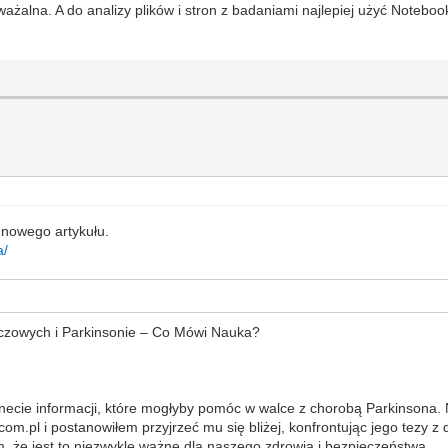
ażalna. A do analizy plików i stron z badaniami najlepiej użyć Noteboo
 nowego artykułu.
a/
zczowych i Parkinsonie – Co Mówi Nauka?
rnecie informacji, które mogłyby pomóc w walce z chorobą Parkinsona.
com.pl i postanowiłem przyjrzeć mu się bliżej, konfrontując jego tezy
, że jest to niezwykle ważne dla naszego zdrowia i bezpieczeństwa.