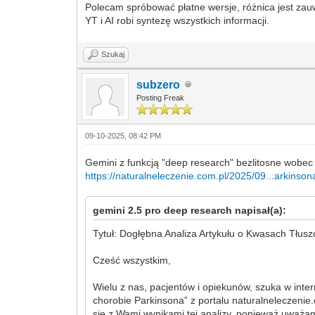
Polecam spróbować płatne wersje, różnica jest zauw
YT i AI robi syntezę wszystkich informacji.
Szukaj
subzero
Posting Freak
09-10-2025, 08:42 PM
Gemini z funkcją "deep research" bezlitosne wobec
https://naturalneleczenie.com.pl/2025/09...arkinson
gemini 2.5 pro deep research napisał(a):
Tytuł: Dogłębna Analiza Artykułu o Kwasach Tłus
Cześć wszystkim,
Wielu z nas, pacjentów i opiekunów, szuka w inte
chorobie Parkinsona” z portalu naturalneleczenie.
się z Wami wynikami tej analizy, ponieważ uważam