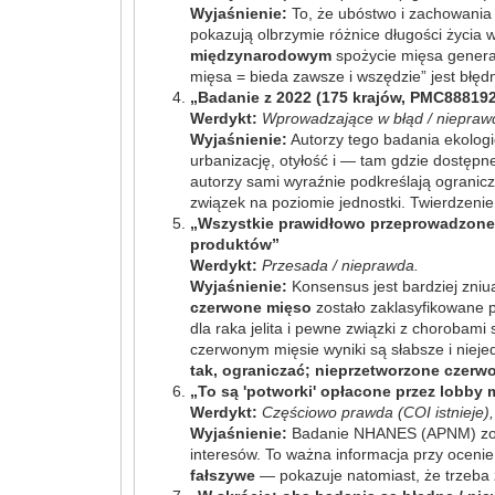
Wyjaśnienie:
To, że ubóstwo i zachowania 
pokazują olbrzymie różnice długości życia
międzynarodowym
spożycie mięsa genera
mięsa = bieda zawsze i wszędzie” jest błędn
„Badanie z 2022 (175 krajów, PMC8881926
Werdykt:
Wprowadzające w błąd / nieprawda
Wyjaśnienie:
Autorzy tego badania ekolo
urbanizację, otyłość i — tam gdzie dostęp
autorzy sami wyraźnie podkreślają ogranicz
związek na poziomie jednostki. Twierdzenie
„Wszystkie prawidłowo przeprowadzone b
produktów”
Werdykt:
Przesada / nieprawda.
Wyjaśnienie:
Konsensus jest bardziej zni
czerwone mięso
zostało zaklasyfikowane 
dla raka jelita i pewne związki z chorob
czerwonym mięsie wyniki są słabsze i nie
tak, ograniczać; nieprzetworzone czerw
„To są 'potworki' opłacone przez lobby
Werdykt:
Częściowo prawda (COI istnieje)
Wyjaśnienie:
Badanie NHANES (APNM) został
interesów. To ważna informacja przy ocenie
fałszywe
— pokazuje natomiast, że trzeba z