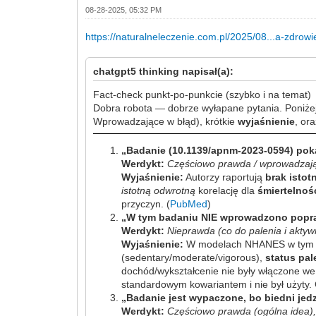
08-28-2025, 05:32 PM
https://naturalneleczenie.com.pl/2025/08...a-zdrowi
chatgpt5 thinking napisał(a):
Fact-check punkt-po-punkcie (szybko i na temat)
Dobra robota — dobrze wyłapane pytania. Poniżej
Wprowadzające w błąd), krótkie
wyjaśnienie
, or
„Badanie (10.1139/apnm-2023-0594) poka
Werdykt:
Częściowo prawda / wprowadzają
Wyjaśnienie:
Autorzy raportują
brak istotn
istotną odwrotną
korelację dla
śmiertelno
przyczyn. (
PubMed
)
„W tym badaniu NIE wprowadzono poprawe
Werdykt:
Nieprawda (co do palenia i aktyw
Wyjaśnienie:
W modelach NHANES w tym 
(sedentary/moderate/vigorous),
status pal
dochód/wykształcenie nie były włączone we 
standardowym kowariantem i nie był użyty. C
„Badanie jest wypaczone, bo biedni jedz
Werdykt:
Częściowo prawda (ogólna idea), 