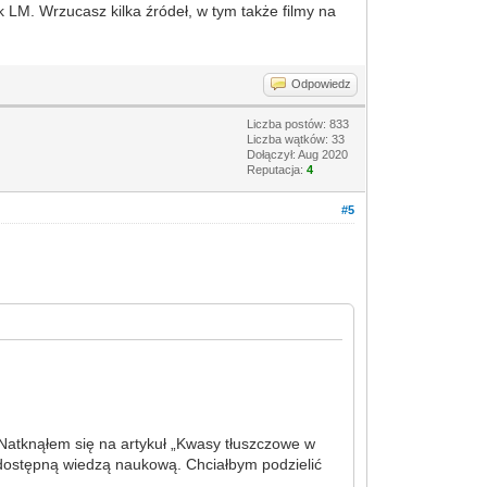
k LM. Wrzucasz kilka źródeł, w tym także filmy na
Odpowiedz
Liczba postów: 833
Liczba wątków: 33
Dołączył: Aug 2020
Reputacja:
4
#5
 Natknąłem się na artykuł „Kwasy tłuszczowe w
 z dostępną wiedzą naukową. Chciałbym podzielić