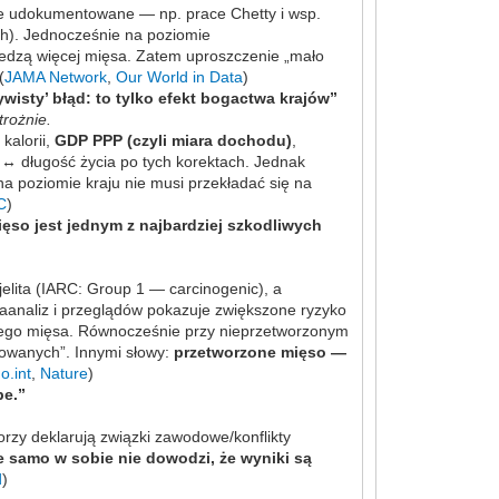
brze udokumentowane — np. prace Chetty i wsp.
ch). Jednocześnie na poziomie
jedzą więcej mięsa. Zatem uproszczenie „mało
(
JAMA Network
,
Our World in Data
)
wisty’ błąd: to tylko efekt bogactwa krajów”
trożnie.
kalorii,
GDP PPP (czyli miara dochodu)
,
↔️ długość życia po tych korektach. Jednak
na poziomie kraju nie musi przekładać się na
C
)
ęso jest jednym z najbardziej szkodliwych
lita (IARC: Group 1 — carcinogenic), a
aanaliz i przeglądów pokazuje zwiększone ryzyko
onego mięsa. Równocześnie przy nieprzetworzonym
kowanych”. Innymi słowy:
przetworzone mięso —
o.int
,
Nature
)
be.”
rzy deklarują związki zawodowe/konflikty
 samo w sobie nie dowodzi, że wyniki są
d
)