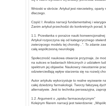
Wnioski w skrócie: Artykuł jest nierzetelny, opa
dlaczego.
Część I: Analiza narracji fundamentalnej i wiarygo
Zanim artykuł przechodzi do konkretnych porad, b
1.1. Przesłanka o porażce nauki konwencjonalnej
Artykuł rozpoczyna się od kategorycznego stwierd
zwierzęcego modelu tej choroby...”. To zdanie za
całą współczesną neurologię.
Społeczność naukowa otwarcie przyznaje, że mode
na sukces w badaniach klinicznych z udziałem lud
spektrum jej objawów. Naukowcy nieustannie pracu
odzwierciedlają wpływ starzenia się na rozwój ch
Autor artykułu wykorzystuje to realne wyzwanie n
całej dziedziny farmakologii. Tworzy fałszywą dy
alternatywie. Jest to technika perswazyjna, zap
1.2. Argument o „spisku farmaceutycznym”
Kolejnym filarem narracji jest twierdzenie: „Wsp