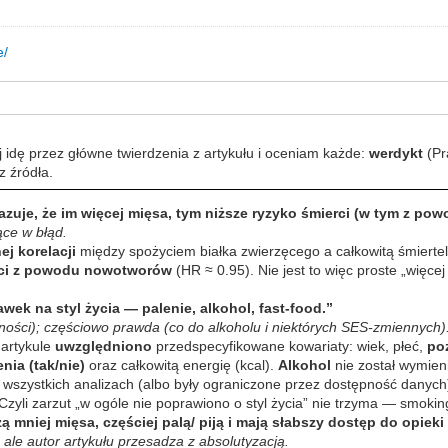
e/
 idę przez główne twierdzenia z artykułu i oceniam każde:
werdykt
(Pr
az źródła.
zuje, że im więcej mięsa, tym niższe ryzyko śmierci (w tym z p
ce w błąd.
ej korelacji
między spożyciem białka zwierzęcego a całkowitą śmiertel
ści z powodu nowotworów
(HR ≈ 0.95). Nie jest to więc proste „więce
k na styl życia — palenie, alkohol, fast-food.”
ności); częściowo prawda (co do alkoholu i niektórych SES-zmiennych)
artykule
uwzględniono
przedspecyfikowane kowariaty: wiek, płeć,
po
enia (tak/nie)
oraz całkowitą energię (kcal).
Alkohol
nie został wymien
wszystkich analizach (albo były ograniczone przez dostępność danych)
zyli zarzut „w ogóle nie poprawiono o styl życia” nie trzyma — smoking
ą mniej mięsa, częściej palą/ piją i mają słabszy dostęp do opiek
ale autor artykułu przesadza z absolutyzacją.