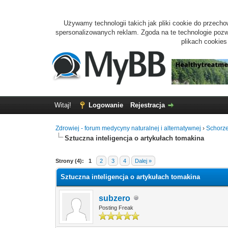
Używamy technologii takich jak pliki cookie do przecho
spersonalizowanych reklam. Zgoda na te technologie pozwo
plikach cookie
Witaj!
Logowanie
Rejestracja
Zdrowiej - forum medycyny naturalnej i alternatywnej
›
Schorze
Sztuczna inteligencja o artykułach tomakina
0 głosów - średnia: 0
1
2
3
4
5
Strony (4):
1
2
3
4
Dalej »
Sztuczna inteligencja o artykułach tomakina
subzero
Posting Freak