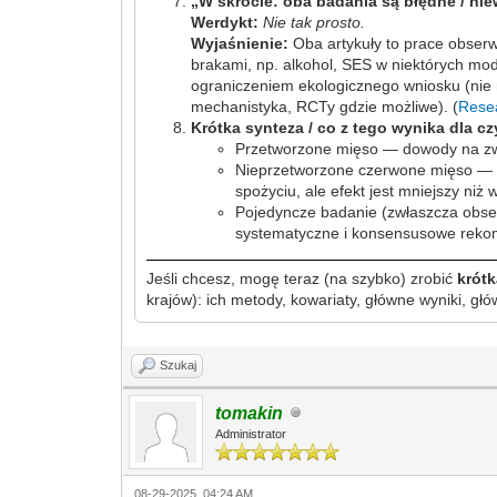
„W skrócie: oba badania są błędne / ni
Werdykt:
Nie tak prosto.
Wyjaśnienie:
Oba artykuły to prace obserw
brakami, np. alkohol, SES w niektórych mode
ograniczeniem ekologicznego wniosku (nie m
mechanistyka, RCTy gdzie możliwe). (
Rese
Krótka synteza / co z tego wynika dla cz
Przetworzone mięso — dowody na zwięk
Nieprzetworzone czerwone mięso — d
spożyciu, ale efekt jest mniejszy ni
Pojedyncze badanie (zwłaszcza obse
systematyczne i konsensusowe rekom
Jeśli chcesz, mogę teraz (na szybko) zrobić
krótk
krajów): ich metody, kowariaty, główne wyniki, gł
Szukaj
tomakin
Administrator
08-29-2025, 04:24 AM