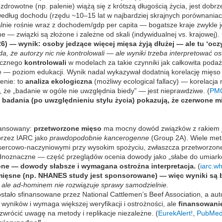
zdrowotne (np. palenie) wiążą się z krótszą długością życia, jest do
 według dochodu (rzędu ~10–15 lat w najbardziej skrajnych porównania
lnie rośnie wraz z dochodem/gdp per capita — bogatsze kraje zwykle 
e — związki są złożone i zależne od skali (indywidualnej vs. krajowej). 
) — wynik: osoby jedzące więcej mięsa żyją dłużej — ale tu ‘oczy
, że autorzy nic nie kontrolowali — ale wyniki trzeba interpretować os
gicznego
kontrolowali
w modelach za takie czynniki jak całkowita podaż 
ne — poziom edukacji. Wynik nadal wykazywał dodatnią korelację mięso 
enie: to
analiza ekologiczna
(możliwy ecological fallacy) — korelacja 
, że „badanie w ogóle nie uwzględnia biedy” — jest nieprawdziwe. (
PM
adania (po uwzględnieniu stylu życia) pokazują, że czerwone mi
uansowany:
przetworzone mięso
ma mocny dowód związków z rakiem je
przez IARC jako
prawdopodobnie kancerogenne
(Group 2A). Wiele met
ami sercowo-naczyniowymi przy wysokim spożyciu, zwłaszcza przetworz
jednoznaczne — część przeglądów ocenia dowody jako „słabe do umiar
one — dowody słabsze i wymagana ostrożna interpretacja.
(
iarc.wh
 mięsne (np. NHANES study jest sponsorowane) — więc wyniki są 
, ale ad-hominem nie rozwiązuje sprawy samodzielnie.
o sfinansowane przez National Cattlemen’s Beef Association, a auto
 wyników i wymaga większej weryfikacji i ostrożności, ale
finansowanie
wrócić uwagę na metody i replikacje niezależne. (
EurekAlert!
,
PubMe