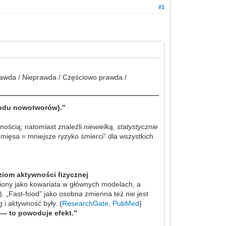
#1
awda / Nieprawda / Częściowo prawda /
owodu nowotworów).”
nością; natomiast znaleźli
niewielką, statystycznie
j mięsa = mniejsze ryzyko śmierci” dla wszystkich
.
ziom aktywności fizycznej
iony jako kowariata w głównych modelach, a
. „Fast-food” jako osobna zmienna też nie jest
 i aktywność były. (
ResearchGate
,
PubMed
)
i — to powoduje efekt.”