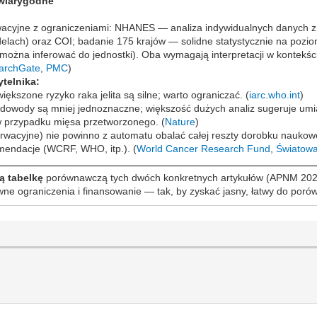
ewiarygodne”
acyjne z ograniczeniami: NHANES — analiza indywidualnych danych z k
lach) oraz COI; badanie 175 krajów — solidne statystycznie na poziomie
ożna inferować do jednostki). Oba wymagają interpretacji w kontekście 
archGate
,
PMC
)
ytelnika:
szone ryzyko raka jelita są silne; warto ograniczać. (
iarc.who.int
)
owody są mniej jednoznaczne; większość dużych analiz sugeruje umi
ż w przypadku mięsa przetworzonego. (
Nature
)
rwacyjne) nie powinno z automatu obalać całej reszty dorobku naukow
endacje (WCRF, WHO, itp.). (
World Cancer Research Fund
,
Światowa
ą tabelkę
porównawczą tych dwóch konkretnych artykułów (APNM 20
ówne ograniczenia i finansowanie — tak, by zyskać jasny, łatwy do por