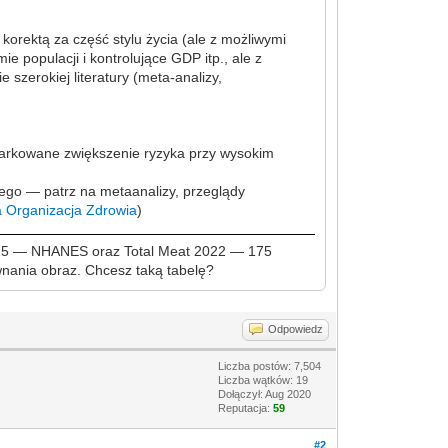
orektą za część stylu życia (ale z możliwymi
 populacji i kontrolujące GDP itp., ale z
szerokiej literatury (meta-analizy,
arkowane zwiększenie ryzyka przy wysokim
ego — patrz na metaanalizy, przeglądy
 Organizacja Zdrowia
)
25 — NHANES oraz Total Meat 2022 — 175
ównania obraz. Chcesz taką tabelę?
Odpowiedz
Liczba postów: 7,504
Liczba wątków: 19
Dołączył: Aug 2020
Reputacja:
59
#2