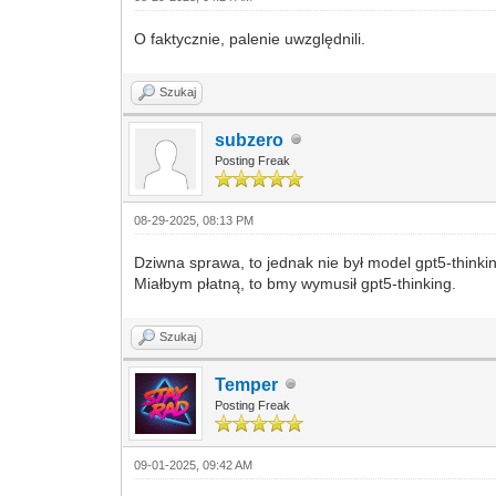
O faktycznie, palenie uwzględnili.
Szukaj
subzero
Posting Freak
08-29-2025, 08:13 PM
Dziwna sprawa, to jednak nie był model gpt5-thinkin
Miałbym płatną, to bmy wymusił gpt5-thinking.
Szukaj
Temper
Posting Freak
09-01-2025, 09:42 AM