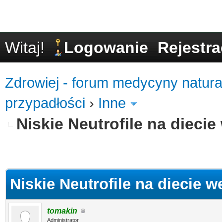
Witaj!
Logowanie
Rejestra
Zdrowiej - forum medycyny natural
przypadłości
›
Inne
Niskie Neutrofile na diecie
0
Niskie Neutrofile na diecie w
tomakin
Administrator