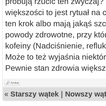
próbują rzucić ten zwyczaj?
większości to jest rytuał na c
ten krok albo mają jakąś sz
powody zdrowotne, przy któr
kofeiny (Nadciśnienie, refluk
Może to też wyjaśnia niektóre
Pewnie stan zdrowia większoś
Szukaj
«
Starszy wątek
|
Nowszy wą