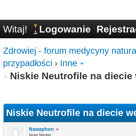
Witaj!
Logowanie
Rejestra
Zdrowiej - forum medycyny natural
przypadłości
›
Inne
Niskie Neutrofile na diecie
0
Niskie Neutrofile na diecie w
Nawaphon
Senior Member