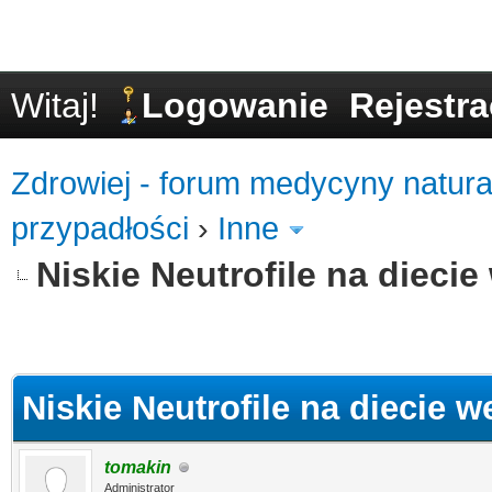
Witaj!
Logowanie
Rejestra
Zdrowiej - forum medycyny natural
przypadłości
›
Inne
Niskie Neutrofile na diecie
0
Niskie Neutrofile na diecie w
tomakin
Administrator