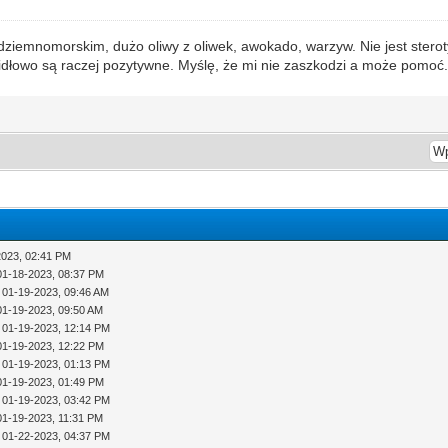
ódziemnomorskim, dużo oliwy z oliwek, awokado, warzyw. Nie jest ster
awidłowo są raczej pozytywne. Myślę, że mi nie zaszkodzi a może pomo
2023, 02:41 PM
01-18-2023, 08:37 PM
 01-19-2023, 09:46 AM
01-19-2023, 09:50 AM
 01-19-2023, 12:14 PM
01-19-2023, 12:22 PM
 01-19-2023, 01:13 PM
01-19-2023, 01:49 PM
 01-19-2023, 03:42 PM
01-19-2023, 11:31 PM
 01-22-2023, 04:37 PM