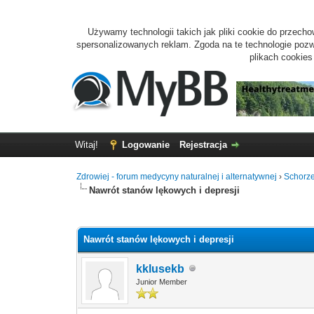
Używamy technologii takich jak pliki cookie do przecho
spersonalizowanych reklam. Zgoda na te technologie pozwo
plikach cookie
Witaj!
Logowanie
Rejestracja
Zdrowiej - forum medycyny naturalnej i alternatywnej
›
Schorze
Nawrót stanów lękowych i depresji
0 głosów - średnia: 0
1
2
3
4
5
Nawrót stanów lękowych i depresji
kklusekb
Junior Member