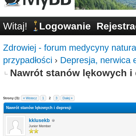
Witaj!
Logowanie
Rejestra
Zdrowiej - forum medycyny natural
przypadłości
›
Depresja, nerwica 
Nawrót stanów lękowych i 
0
Strony (3):
« Wstecz
1
2
3
Dalej »
Nawrót stanów lękowych i depresji
kklusekb
Junior Member