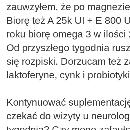
zauwzyłem, że po magnezie c
Biorę też A 25k UI + E 800
roku biorę omega 3 w ilości
Od przyszłego tygodnia rus
się rozpiski. Dorzucam też 
laktoferyne, cynk i probiotyki
Kontynuować suplementację
czekać do wizyty u neurolog
tygodnia? Czy mogę zafauł