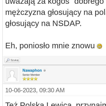
uważają za kogoś "dobrego"
mężczyzna głosujący na pols
głosujący na NSDAP.
Eh, poniosło mnie znowu
Szukaj
Nawaphon
Senior Member
10-06-2023, 09:30 AM
Też Polska Lewica, przynajmn