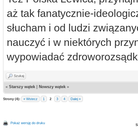
aż tak fanatycznie-ideologi
słucham i od ludzi związan
nauczyć i w niektórych przyn
wypowiadać zdroworozsądk
Szukaj
«
Starszy wątek
|
Nowszy wątek
»
Strony (4):
« Wstecz
1
2
3
4
Dalej »
Pokaż wersję do druku
S