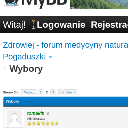
Witaj!
Logowanie
Rejestra
Zdrowiej - forum medycyny natural
Pogaduszki
Wybory
0
Strony (4):
« Wstecz
1
2
3
4
Dalej »
Wybory
tomakin
Administrator