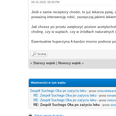
09-15-2025, 09:39 PM
Jeśli o same receptory chodzi, to już lekarza pytaj,
poważną interwencję robić, zazwyczaj jakimś lekie
Jak chcesz po prostu zwiększyć poziom acetylochol
cholinę, czy w suplach, czy w źródłach naturalnych (
Ewentualnie huperzyna A bardzo mocno podnosi p
Szukaj
«
Starszy wątek
|
Nowszy wątek
»
Wiadomości w tym wątku
Zespół Suchego Oka po zażyciu leku
- przez
mniszeklekars
RE: Zespół Suchego Oka po zażyciu leku
- przez
tomaki
RE: Zespół Suchego Oka po zażyciu leku
- przez
mnisze
RE: Zespół Suchego Oka po zażyciu leku
- przez
tom
Pokaż wersję do druku