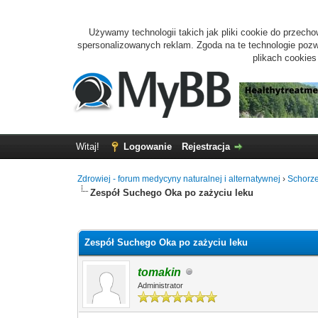
Używamy technologii takich jak pliki cookie do przecho
spersonalizowanych reklam. Zgoda na te technologie pozwo
plikach cookie
Witaj!
Logowanie
Rejestracja
Zdrowiej - forum medycyny naturalnej i alternatywnej
›
Schorze
Zespół Suchego Oka po zażyciu leku
0 głosów - średnia: 0
1
2
3
4
5
Zespół Suchego Oka po zażyciu leku
tomakin
Administrator