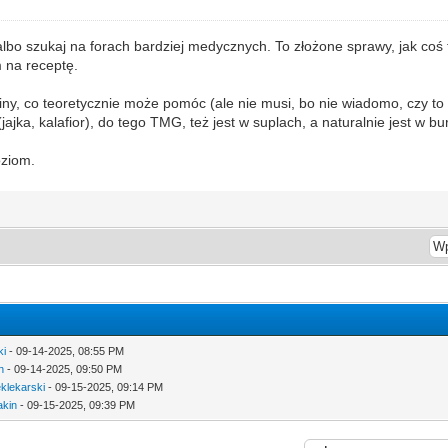
 albo szukaj na forach bardziej medycznych. To złożone sprawy, jak coś 
m na receptę.
iny, co teoretycznie może pomóc (ale nie musi, bo nie wiadomo, czy to
jajka, kalafior), do tego TMG, też jest w suplach, a naturalnie jest w b
oziom.
ki
- 09-14-2025, 08:55 PM
n
- 09-14-2025, 09:50 PM
klekarski
- 09-15-2025, 09:14 PM
akin
- 09-15-2025, 09:39 PM