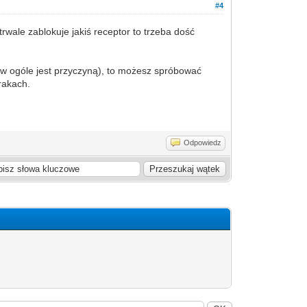
#4
trwale zablokuje jakiś receptor to trzeba dość
 w ogóle jest przyczyną), to możesz spróbować
urakach.
Odpowiedz