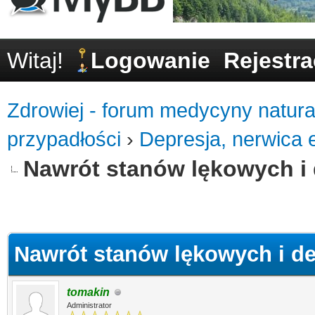
Witaj!
Logowanie
Rejestra
Zdrowiej - forum medycyny natural
przypadłości
›
Depresja, nerwica 
Nawrót stanów lękowych i 
0
Nawrót stanów lękowych i de
tomakin
Administrator