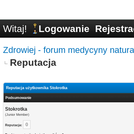
Witaj!
Logowanie
Rejestra
Zdrowiej - forum medycyny natural
Reputacja
Reputacja użytkownika Stokrotka
Podsumowanie
Stokrotka
(Junior Member)
0
Reputacja: