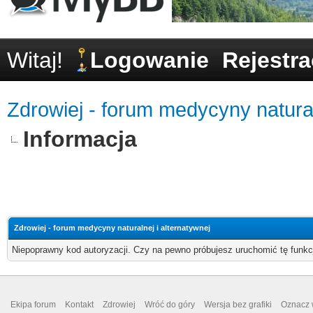
Witaj!
Logowanie
Rejestra
Zdrowiej - forum medycyny natural
Informacja
Zdrowiej - forum medycyny naturalnej i alternatywnej
Niepoprawny kod autoryzacji. Czy na pewno próbujesz uruchomić tę funk
Ekipa forum
Kontakt
Zdrowiej
Wróć do góry
Wersja bez grafiki
Oznacz w