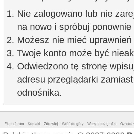
Nie zalogowano lub nie zare
na nowo i spróbuj ponownie
Możesz nie mieć uprawnień d
Twoje konto może być niea
Odwiedzono tę stronę wpisu
adresu przeglądarki zamiast
odnośnika.
Ekipa forum
Kontakt
Zdrowiej
Wróć do góry
Wersja bez grafiki
Oznacz w