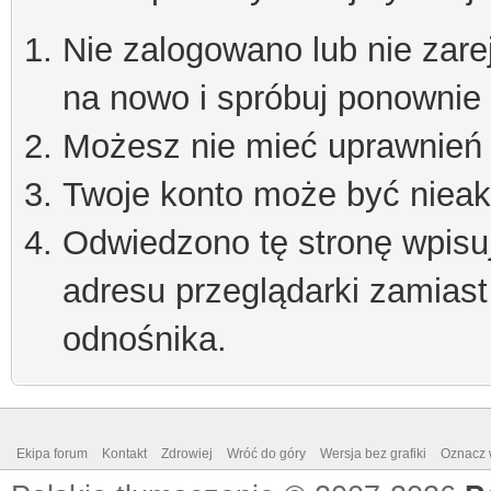
Nie zalogowano lub nie zare
na nowo i spróbuj ponownie
Możesz nie mieć uprawnień d
Twoje konto może być niea
Odwiedzono tę stronę wpisu
adresu przeglądarki zamiast
odnośnika.
Ekipa forum
Kontakt
Zdrowiej
Wróć do góry
Wersja bez grafiki
Oznacz w