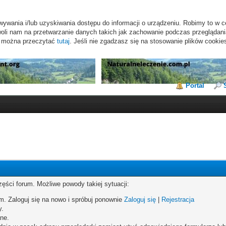
wywania i/lub uzyskiwania dostępu do informacji o urządzeniu. Robimy to w c
li nam na przetwarzanie danych takich jak zachowanie podczas przeglądania 
s można przeczytać
tutaj
. Jeśli nie zgadzasz się na stosowanie plików cookie
Portal
zęści forum. Możliwe powody takiej sytuacji:
um. Zaloguj się na nowo i spróbuj ponownie
Zaloguj się
|
Rejestracja
y.
ne.