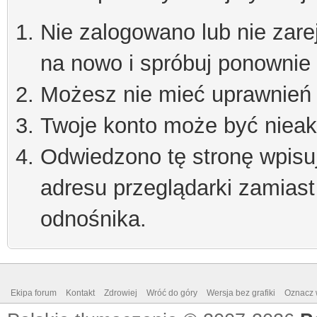
Nie zalogowano lub nie zare
na nowo i spróbuj ponownie
Możesz nie mieć uprawnień d
Twoje konto może być niea
Odwiedzono tę stronę wpisu
adresu przeglądarki zamiast
odnośnika.
Ekipa forum
Kontakt
Zdrowiej
Wróć do góry
Wersja bez grafiki
Oznacz w