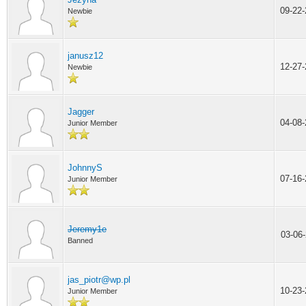
09-22
Newbie
janusz12
12-27
Newbie
Jagger
04-08
Junior Member
JohnnyS
07-16
Junior Member
Jeremy1e
03-06
Banned
jas_piotr@wp.pl
10-23
Junior Member