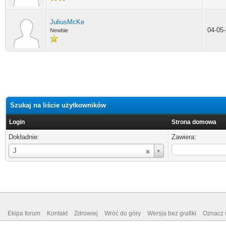
JuliusMcKe
04-05
Newbie
Szukaj na liście użytkowników
Login
Strona domowa
Dokładnie:
Zawiera:
Login
J
Ekipa forum
Kontakt
Zdrowiej
Wróć do góry
Wersja bez grafiki
Oznacz w