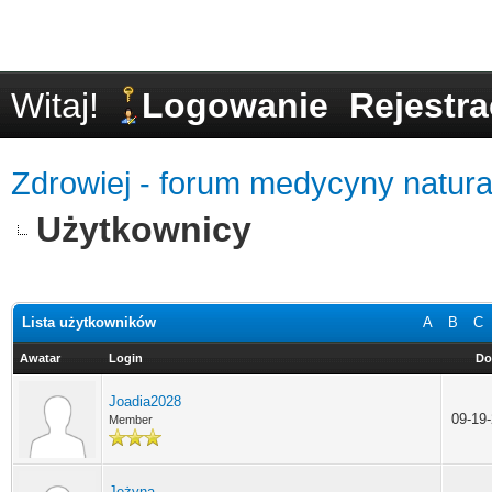
Witaj!
Logowanie
Rejestra
Zdrowiej - forum medycyny natural
Użytkownicy
Lista użytkowników
A
B
C
Awatar
Login
Do
Joadia2028
09-19
Member
Jeżyna