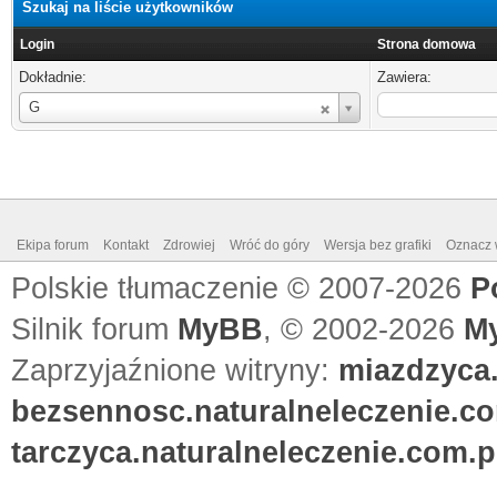
Szukaj na liście użytkowników
Login
Strona domowa
Dokładnie:
Zawiera:
Login
G
Ekipa forum
Kontakt
Zdrowiej
Wróć do góry
Wersja bez grafiki
Oznacz w
Polskie tłumaczenie © 2007-2026
P
Silnik forum
MyBB
, © 2002-2026
M
Zaprzyjaźnione witryny:
miazdzyca.
bezsennosc.naturalneleczenie.co
tarczyca.naturalneleczenie.com.p