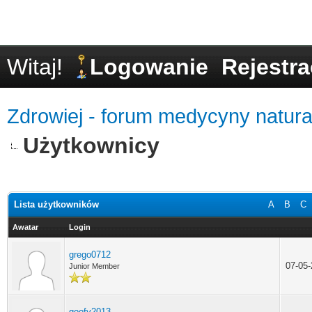
Witaj!
Logowanie
Rejestra
Zdrowiej - forum medycyny natural
Użytkownicy
Lista użytkowników
A
B
C
Awatar
Login
grego0712
07-05
Junior Member
goofy2013