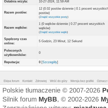
Ostatnia wizyta:
10-27-2024, 11:59 AM
12 (0.02 postów dziennie | 0.1 procent wszystkic
Razem postów:
postów)
(
Znajdź wszystkie posty
)
1 (0 wątków dziennie | 0.27 procent wszystkich
Razem wątków:
wątków)
(
Znajdź wszystkie wątki
)
Spędzony czas
5 Godzin, 23 Minut, 12 Sekund
online:
Poleconych
0
użytkowników:
Reputacja:
0
[
Szczegóły
]
Ekipa forum
Kontakt
Zdrowiej
Wróć do góry
Wersja bez grafiki
Oznacz w
Polskie tłumaczenie © 2007-2026
P
Silnik forum
MyBB
, © 2002-2026
M